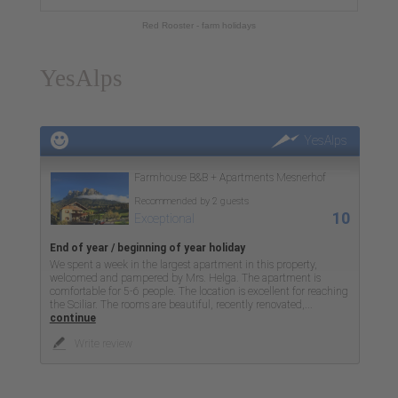
Red Rooster - farm holidays
YesAlps
YesAlps
Farmhouse B&B + Apartments Mesnerhof
Recommended by 2 guests
10
Exceptional
End of year / beginning of year holiday
We spent a week in the largest apartment in this property,
welcomed and pampered by Mrs. Helga. The apartment is
comfortable for 5-6 people. The location is excellent for reaching
the Sciliar. The rooms are beautiful, recently renovated,
...
continue
Write review