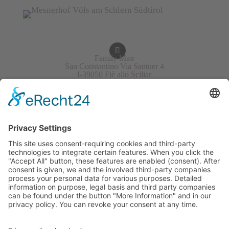
Family Mair
San Constantino Via Santner 4
I-39050 Fiè allo Sciliar
Italy/South Tirol
+39 340 4823701
info@mesner-hof.com
VAT No.: IT02453030211
APPROACH & MAP
GALLERY
WEATHER
GUESTBOOK
GUEST REVIEWS
EVENTS