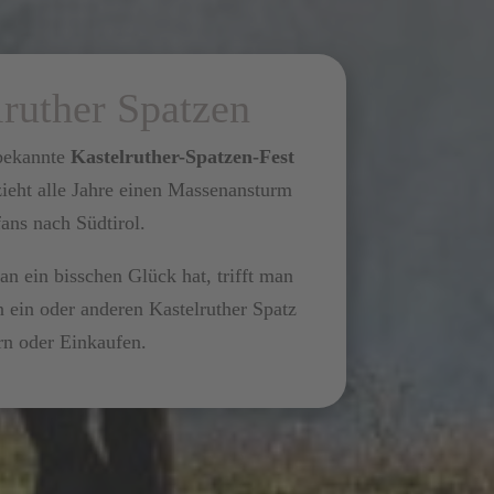
lruther Spatzen
 bekannte
Kastelruther-Spatzen-Fest
ieht alle Jahre einen Massenansturm
ans nach Südtirol.
 ein bisschen Glück hat, trifft man
en ein oder anderen Kastelruther Spatz
n oder Einkaufen.