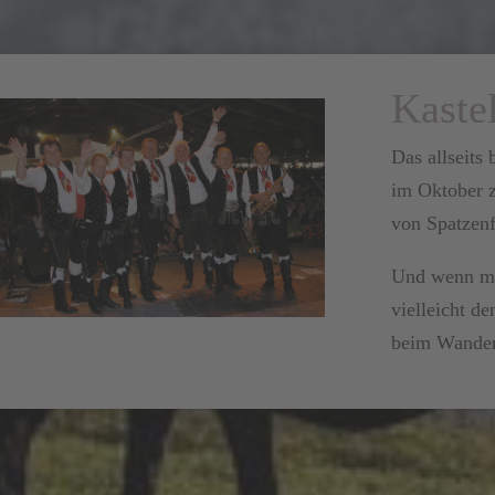
Kaste
Das allseits
im Oktober z
von Spatzenf
Und wenn man
vielleicht d
beim Wander