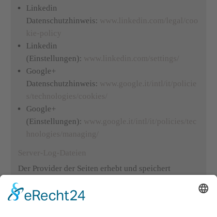
Linkedin
Datenschutzhinweis:
www.linkedin.com/legal/coo
kie-policy
Linkedin
(Einstellungen):
www.linkedin.com/settings/
Google+
Datenschutzhinweis:
www.google.it/intl/it/policie
s/technologies/cookies/
Google+
(Einstellungen):
www.google.it/intl/it/policies/tec
hnologies/managing/
Server-Log-Dateien
Der Provider der Seiten erhebt und speichert
automatisch Informationen in so genannten Server-
Log-Dateien, die Ihr Browser automatisch an uns
übermittelt. Dies sind: