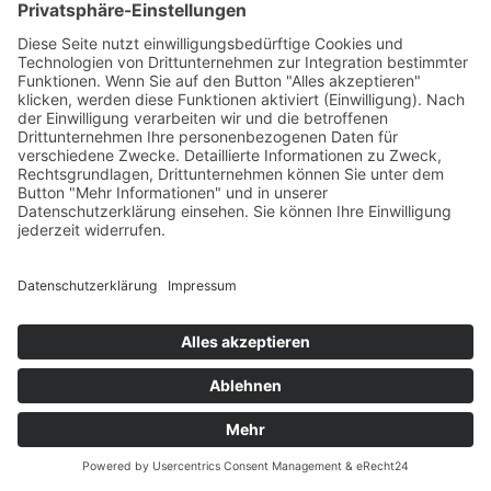
Browsertyp und Browserversion
verwendetes Betriebssystem
Referrer URL
Hostname des zugreifenden Rechners
Uhrzeit der Serveranfrage
IP-Adresse
Eine Zusammenführung dieser Daten mit anderen
Datenquellen wird nicht vorgenommen.
Die Erfassung dieser Daten erfolgt auf Grundlage
von Art. 6 Abs. 1 lit. f DSGVO. Der Websitebetreiber
hat ein berechtigtes Interesse an der technisch
fehlerfreien Darstellung und der Optimierung seiner
Anfrage
Website – hierzu müssen die Server-Log-Files
erfasst werden.