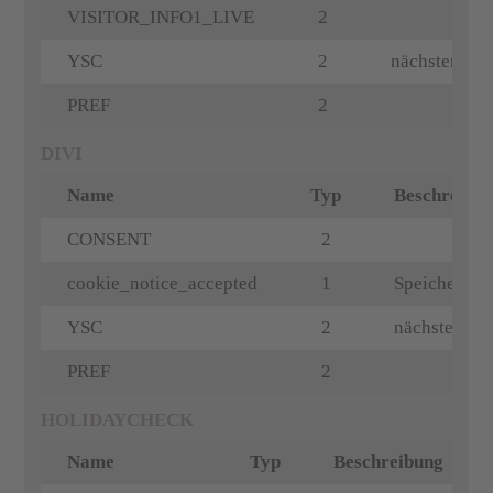
VISITOR_INFO1_LIVE
2
YSC
2
nächster Sei
PREF
2
DIVI
Name
Typ
Beschreibu
CONSENT
2
cookie_notice_accepted
1
Speichert o
YSC
2
nächster Sei
PREF
2
HOLIDAYCHECK
Name
Typ
Beschreibung