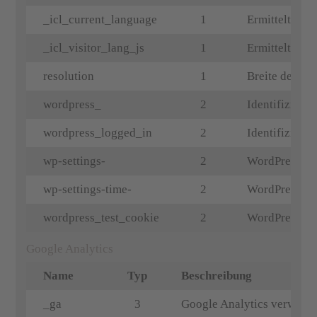
_icl_current_language
1
Ermittelte Br
_icl_visitor_lang_js
1
Ermittelte Br
resolution
1
Breite des Mo
wordpress_
2
Identifizieru
wordpress_logged_in
2
Identifizieru
wp-settings-
2
WordPress Inf
wp-settings-time-
2
WordPress Inf
wordpress_test_cookie
2
WordPress Tes
Google Analytics
Name
Typ
Beschreibung
_ga
3
Google Analytics verwendet