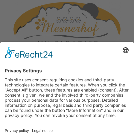
Famiglia Mair
San Constantino Via Santner 4
I-39050 Fiè allo Sciliar
Italia/Alto Adige
+39 340 4823701
info@mesner-hof.com
P.IVA.: IT02453030211
COME ARRIVARE & MAPPA
GALLERIA