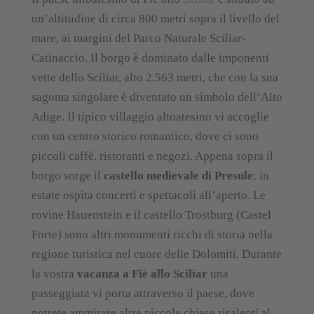
un’altitudine di circa 800 metri sopra il livello del
mare, ai margini del Parco Naturale Sciliar-
Catinaccio. Il borgo è dominato dalle imponenti
vette dello Sciliar, alto 2.563 metri, che con la sua
sagoma singolare è diventato un simbolo dell’Alto
Adige. Il tipico villaggio altoatesino vi accoglie
con un centro storico romantico, dove ci sono
piccoli caffè, ristoranti e negozi. Appena sopra il
borgo sorge il
castello medievale di Presule
; in
estate ospita concerti e spettacoli all’aperto. Le
rovine Hauenstein e il castello Trostburg (Castel
Forte) sono altri monumenti ricchi di storia nella
regione turistica nel cuore delle Dolomiti. Durante
la vostra
vacanza a Fiè allo Sciliar
una
passeggiata vi porta attraverso il paese, dove
potrete ammirare altre piccole chiese risalenti al