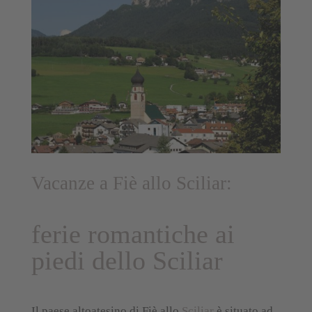
Vacanze a Fiè allo Sciliar:
ferie romantiche ai
piedi dello Sciliar
Il paese altoatesino di Fiè allo
Sciliar
è situato ad