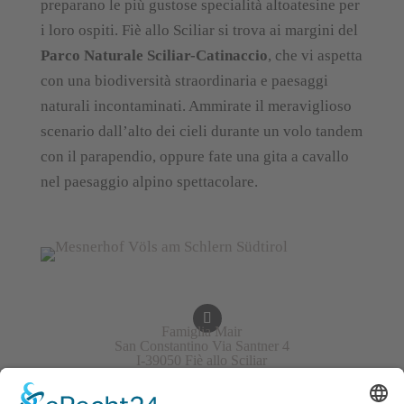
preparano le più gustose specialità altoatesine per
i loro ospiti. Fiè allo Sciliar si trova ai margini del
Parco Naturale Sciliar-Catinaccio
, che vi aspetta
con una biodiversità straordinaria e paesaggi
naturali incontaminati. Ammirate il meraviglioso
scenario dall’alto dei cieli durante un volo tandem
con il parapendio, oppure fate una gita a cavallo
nel paesaggio alpino spettacolare.
Famiglia Mair
San Constantino Via Santner 4
I-39050 Fiè allo Sciliar
Italia/Alto Adige
+39 340 4823701